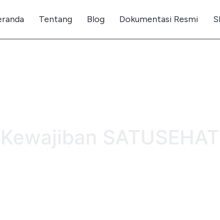
eranda
Tentang
Blog
Dokumentasi Resmi
S
Kewajiban SATUSEHAT