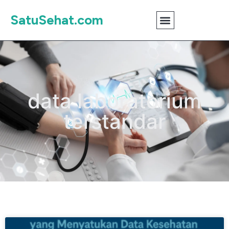
SatuSehat.com
data laboratorium
terstandar