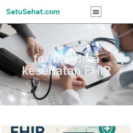
SatuSehat.com
format data
kesehatan FHIR