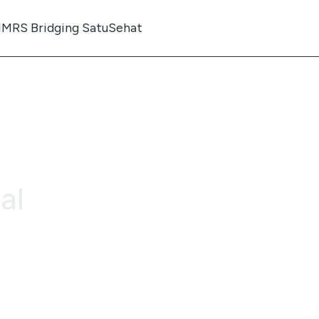
IMRS Bridging SatuSehat
al