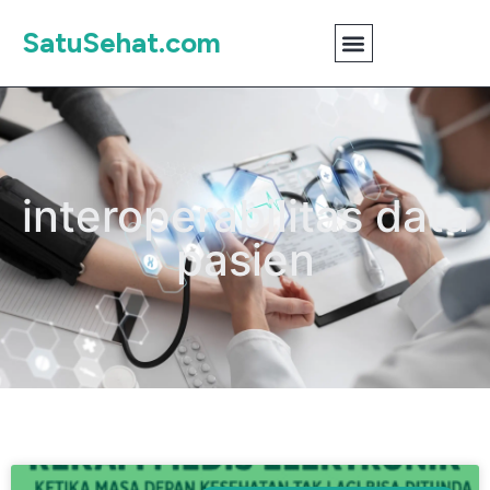
SatuSehat.com
interoperabilitas data
pasien