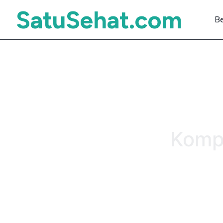
SatuSehat.com
B
Komp