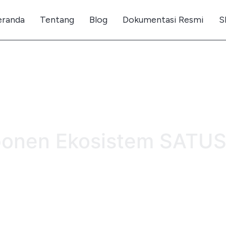
eranda
Tentang
Blog
Dokumentasi Resmi
S
onen Ekosistem SATU