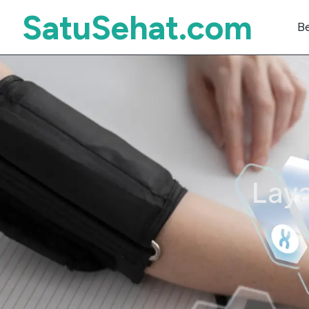
SatuSehat.com
B
Laya