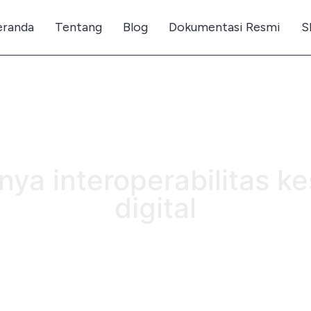
eranda
Tentang
Blog
Dokumentasi Resmi
S
nya interoperabilitas k
digital