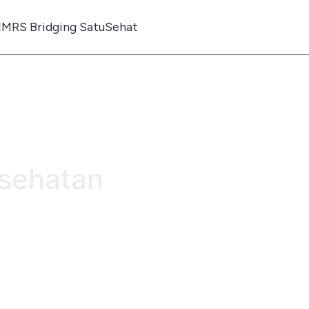
IMRS Bridging SatuSehat
esehatan