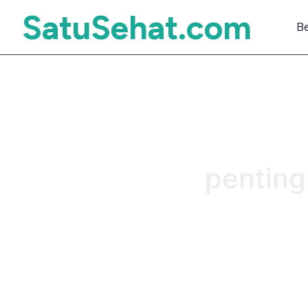
SatuSehat.com
B
penting