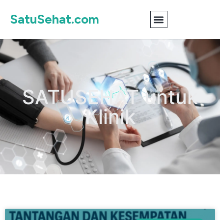
SatuSehat.com
SATUSEHAT untuk
Klinik