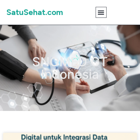
SatuSehat.com
SNOMED CT
Indonesia