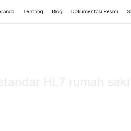
eranda
Tentang
Blog
Dokumentasi Resmi
S
standar HL7 rumah saki