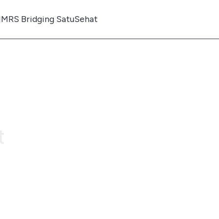
IMRS Bridging SatuSehat
t