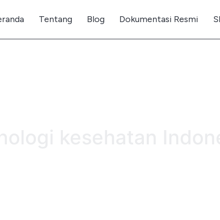
eranda
Tentang
Blog
Dokumentasi Resmi
S
nologi kesehatan Indon