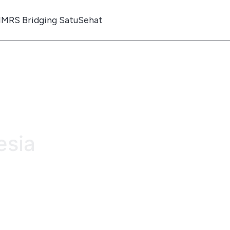
IMRS Bridging SatuSehat
esia