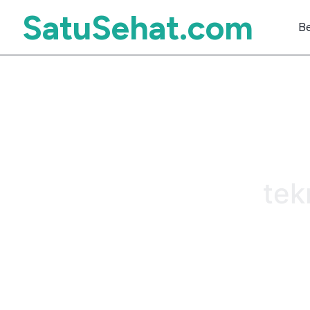
SatuSehat.com
B
tek